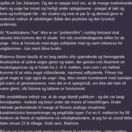
spillet af Jan Johansen. Og der er næppe tvivl om, at de mange medvirkende
børn og unge har moret sig herligt under optagelserne - præget af takt og
tone og kortklippet hår - der strakte sig over et par år og dermed giver et
realistisk indtryk af udviklingen (både den psykiske og den fysiske)
undervejs.
At "Kundskabens Træ" ikke er en "problemfilm" i nutidig forstand skal
absolut ikke komme den til skade. Vor tids overhåndtagende leflen for de
unge - ikke at forveksle med ægte solidaritet med og varm interesse for
ungdommen - kan nemt blive kvalm.
Malmros-filmen består af en lang række ofte spændende og fremragende
brudstykker af usikre unges gøren og laden, der ganske vist illustrerer en
modningsproces og et forløb fra 2. til 4. mellem, men som i sin helhed
kommer til at virke noget stillestående, nærmest udflydende. Filmen har
givet noget at sige også de unge i dag, ikke mindst kombineret med samtaler
på tværs af generationerne, men det er et spørgsmål, om ikke det hele vil
være glemt, når fnisene og latteren er forstummet.
Mit umiddelbare indtryk var, at de unge blandt publikum - og det var langt
hovedparten - kedede sig bravt under det meste af forestillingen. Andre
nikkede genkendende til mange af filmens pudsige situationer,
karakteristiske bemærkninger og pragtfulde typer. For en 4. mellem'er fra 59
forekom de fleste af replikkerne så virkelighedsnære, at jeg for en stund følte
tiden skruet 23 år tilbage. Godt ramt, Malmros.
På sin vis kan man godt ønske sig tilbage til pubertetstiden - tiden mellem