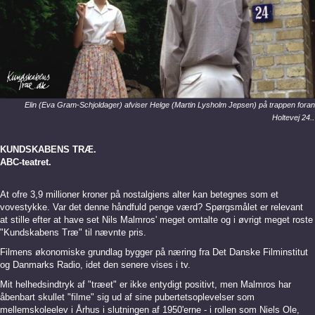
Elin (Eva Gram-Schjoldager) afviser Helge (Martin Lysholm Jepsen) på trappen foran
.
Holtevej 24.
KUNDSKABENS TRÆ.
ABC-teatret.
At ofre 3,9 millioner kroner på nostalgiens alter kan betegnes som et
vovestykke. Var det denne håndfuld penge værd? Spørgsmålet er relevant
at stille efter at have set Nils Malmros' meget omtalte og i øvrigt meget roste
"Kundskabens Træ" til nævnte pris.
Filmens økonomiske grundlag bygger på næring fra Det Danske Filminstitut
og Danmarks Radio, idet den senere vises i tv.
Mit helhedsindtryk af "træet" er ikke entydigt positivt, men Malmros har
åbenbart skullet "filme" sig ud af sine pubertetsoplevelser som
mellemskoleelev i Århus i slutningen af 1950'erne - i rollen som Niels Ole,