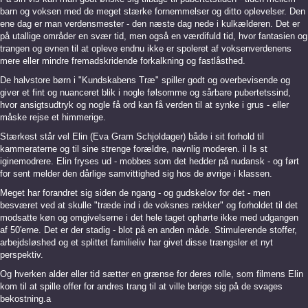
barn og voksen med de meget stærke fornemmelser og ditto oplevelser. Den
ene dag er man verdensmester - den næste dag nede i kulkælderen. Det er
på utallige områder en svær tid, men også en værdifuld tid, hvor fantasien og
trangen og evnen til at opleve endnu ikke er spoleret af voksenverdenens
mere eller mindre fremadskridende forkalkning og fastlåsthed.
De halvstore børn i "Kundskabens Træ" spiller godt og overbevisende og
giver et fint og nuanceret blik i nogle følsomme og sårbare pubertetssind,
hvor ansigtsudtryk og nogle få ord kan få verden til at synke i grus - eller
måske rejse et himmerige.
Stærkest står vel Elin (Eva Gram Schjoldager) både i sit forhold til
kammeraterne og til sine strenge forældre, navnlig moderen. il Is st
iginemodrere. Elin fryses ud - mobbes som det hedder på nudansk - og ført
for sent melder den dårlige samvittighed sig hos de øvrige i klassen.
Meget har forandret sig siden de ngang - og gudskelov for det - men
besværet ved at skulle "træde ind i de voksnes rækker" og forholdet til det
modsatte køn og omgivelserne i det hele taget ophørte ikke med udgangen
af 50'erne. Det er der stadig - blot på en anden måde. Stimulerende stoffer,
arbejdsløshed og et splittet familieliv har givet disse trængsler et nyt
perspektiv.
Og hverken alder eller tid sætter en grænse for deres rolle, som filmens Elin
kom til at spille offer for andres trang til at ville berige sig på de svages
bekostning.a