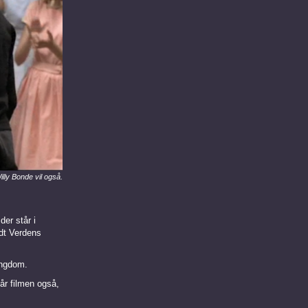
lly Bonde vil også.
er står i
ldt Verdens
ungdom.
år filmen også,