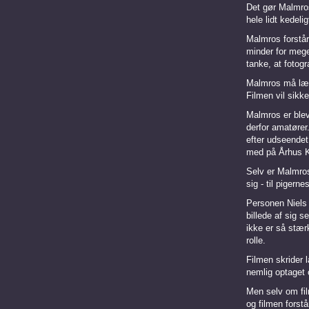
Det gør Malmro
hele lidt kedelig
Malmros forstår
minder for mege
tanke, at fotog
Malmros må lære
Filmen vil sikke
Malmros er bleve
derfor amatører
efter udseendet
med på Århus K
Selv er Malmros
sig - til pigerne
Personen Niels 
billede af sig 
ikke er så stærk
rolle.
Filmen skrider l
nemlig optaget o
Men selv om fi
og filmen fors