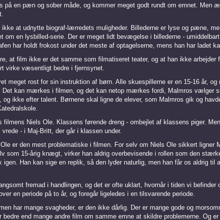
s på en pæn og sober måde, og kommer meget godt rundt om emnet. Men ærlig
t.
 ikke at udnytte biograf-lærredets muligheder. Billederne er lyse og pæne, me
t om en lysbilled-serie. Der er meget lidt bevægelse i billederne - umiddelbar
rafen har holdt frokost under det meste af optagelserne, mens han har ladet k
, at film ikke er det samme som filmatiseret teater, og at han ikke arbejder fo
rt virke væsentligt bedre i fjernsynet.
t meget rost for sin instruktion af børn. Alle skuespillerne er en 15-16 år, og 
. Det kan mærkes i filmen, og det kan netop mærkes fordi, Malmros vælger si
, og ikke efter talent. Børnene skal ligne de elever, som Malmros gik og hav
atedralskole.
 filmens Niels Ole. Klassens førende dreng - ombejlet af klassens piger. Men
s vrede - i Maj-Britt, der går i klassen under.
Ole er den mest problematiske i filmen. For selv om Niels Ole sikkert ligner 
selv som 15-årig knægt, virker han aldrig overbevisende i rollen som den stærk
 igen. Han kan sige en replik, så den lyder naturlig, men han får os aldrig til a
angsomt fremad i handlingen, og det er ofte uklart, hvornår i tiden vi befinder 
ver en periode på to år, og foregår ligeledes i en tilsvarende periode.
lmen har mange svagheder, er den ikke dårlig. Der er mange gode og morsom
tår bedre end mange andre film om samme emne at skildre problemerne. Og er