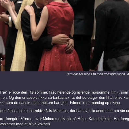
Jørn danser med Elin med translokationen. Wi
Træ" er ikke den »følsomme, fascinerende og rørende morsomme film«, som d
men. Og den er absolut ikke så fantastisk, at det berettiger den til at blive ka
982, som de danske film-kritikere har gjort. Filmen kom mandag op i Kino.
 den århusianske instruktør Nils Malmros, der har lavet to andre film om sin 
 foregår i 50'erne, hvor Malmros selv gik på Århus Katedralskole. Her foreg
problemet med at blive voksen.