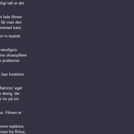
t talt er det
n hele filmen
t får man den
ameraet køre.
r tv-teatret.
naturligvis
ne skuespillere
de problemer
 han forelsker
Malmros' eget
e dreng, der
t tro på sin
os. Filmen er
mme replikker,
 man fra Århus,