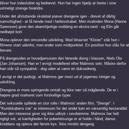
bliver hun indesluttet og bedrøvet. Hun har ingen hjælp at hente i sine
urimeligt strenge forældre.
Under det afsluttende skolebal prøver drengene igen - drevet af dårlig
samvittighed - at få hende med i fællesskabet. Men rivalinden Mona (Hanne
Sørensen) giver den ubarmhjertige mobbing en ekstra tand - og Elin går
nedbøjet bort.
Mona oplever den omvendte udvikling. Med tilnavnet "
Klister"
står hun i
filmens start udenfor, men ender som midtpunktet. En position hun slås for at
bevare.
På drengesiden er hovedpersonen den førende dreng i klassen, Niels Ole
(Jan Johansen). Han er l øvrigt modelleret efter Malmros selv. Måske derfor
han står så sympatisk - dog uden at være en duksedreng.
I øvrigt er det pudsigt, at Malmros gør mest ud af pigernes intriger og
udvikling.
Drengene er mere springende omtalt og ikke nær så indgående. De er i
højere grad markeret som forskellige typer.
Det seksuelle spillede en stor rolle i Malmros' anden film, "Drenge". I
"Kundskabens træ" er interessen for det andet køn en væsentlig bestanddel.
Men den interesse giver sig ikke udtryk i sexdrømme. Malmros har helt
rigtigt set, at kærligheden for pubertetsunge er at holde i hånd, danse
kinddans og opleve det første kys. Ikke mindst dengang.