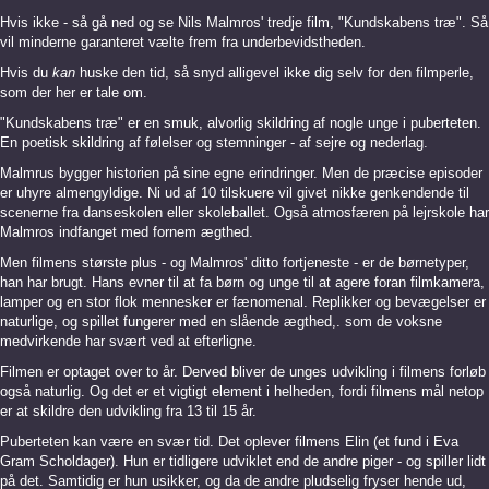
Hvis ikke - så gå ned og se Nils Malmros' tredje film, "
Kundskabens træ"
. Så
vil minderne garanteret vælte frem fra underbevidstheden.
Hvis du
kan
huske den tid, så snyd alligevel ikke dig selv for den filmperle,
som der her er tale om.
"Kundskabens træ"
er en smuk, alvorlig skildring af nogle unge i puberteten.
En poetisk skildring af følelser og stemninger - af sejre og nederlag.
Malmrus bygger historien på sine egne erindringer. Men de præcise episoder
er uhyre almengyldige. Ni ud af 10 tilskuere vil givet nikke genkendende til
scenerne fra danseskolen eller skoleballet. Også atmosfæren på lejrskole har
Malmros indfanget med fornem ægthed.
Men filmens største plus - og Malmros' ditto fortjeneste - er de børnetyper,
han har brugt. Hans evner til at fa børn og unge til at agere foran filmkamera,
lamper og en stor flok mennesker er fænomenal. Replikker og bevægelser er
naturlige, og spillet fungerer med en slående ægthed,. som de voksne
medvirkende har svært ved at efterligne.
Filmen er optaget over to år. Derved bliver de unges udvikling i filmens forløb
også naturlig. Og det er et vigtigt element i helheden, fordi filmens mål netop
er at skildre den udvikling fra 13 til 15 år.
Puberteten kan være en svær tid. Det oplever filmens Elin (et fund i Eva
Gram Scholdager). Hun er tidligere udviklet end de andre piger - og spiller lidt
på det. Samtidig er hun usikker, og da de andre pludselig fryser hende ud,