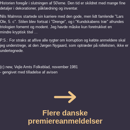
Historien foregår i slutningen af 50'erne. Den tid er skildret med mange fine
detaljer i dekorationer, påklædning og inventar.
Nils Malmros startede sin karriere med den gode, men lidt famlende "
Lars
Ole, 5. c"
. Stilen blev fortsat i "
Drenge"
, og i "
Kundskabens træ"
afrundes
triologien fornemt og modent. Jeg havde måske kun foretrukket en
mindre kryptisk titel ...
P.S.: For straks at aflive alle rygter om korruption og købte anmeldere skal
jeg understrege, at den Jørgen Nygaard, som optræder på rollelisten, ikke er
undertegnede.
(c) new, Vejle Amts Folkeblad, november 1981
- gengivet med tilladelse af avisen
Flere danske
premiereanmeldelser