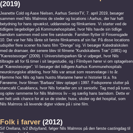
(2019)
Jeanette Cold og Aase Nielsen, Aarhus SeniorTV, 7. april 2019, besøger
sammen med Nils Malmros de steder og locations i Aarhus, der har haft
betydning for hans opvækst, uddannelse og filmkarriere. Vi starter ved de
tidligere lægeboliger på Kommunehospitalet, hvor Nils havde sin tidlige
barndom sammen med sine fire søskende. Familien flytter til Finsensgade
10. Det var her Nils lånte sit første filmkamera af sin far. På disse locations
udspiller flere scener fra hans film “Drenge” sig. Vi besøger Katedralskolen
med de dramaer, der senere blev til filmene ”Kundskabens Træ” (1981) og
”Kærestesorger” (2009). I Universitetsparken får vi udpeget, hvor Nils
tilbragte alt for få timer i sit lægestudie, og i Filmbyen hører vi om optagelsen
af ”Kærestesorger”. Vi besøger det tidligere Aarhus Kommunehospitals
neurokirurgiske afdeling, hvor Nils var ansat som reservelæge i to år.
Hjemme hos Nils og hans hustru Marianne hører vi historier bl.a. fra
Færøerne, hvor filmen ”Barbara” blev optaget i 1997. Fodsporene slutter på
stamcafé Casablanca, hvor Nils fortæller om sit seniorliv. Tag med på turen,
og oplev rammerne for Nils Malmros liv – og særlig hans barndom. Dette er
en helt unik chance for at se de steder, huse, skoler og det hospital, som
Nils Malmros så levende digter videre på i sine film.
Folk i farver
(2012)
Sif Orellana, tv2 Østjylland, følger Nils Malmros på den første castingdag til