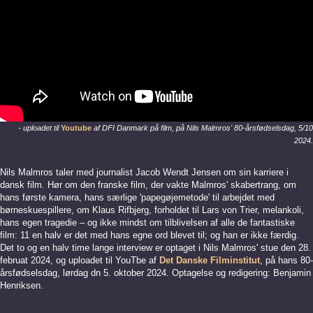
- uploadet til
Youtube
af DFI Danmark på film, på Nils Malmros' 80-årsfødselsdag, 5/10
2024.
Nils Malmros taler med journalist Jacob Wendt Jensen om sin karriere i
dansk film. Hør om den franske film, der vakte Malmros' skabertrang, om
hans første kamera, hans særlige 'papegøjemetode' til arbejdet med
børneskuespillere, om Klaus Rifbjerg, forholdet til Lars von Trier, melankoli,
hans egen tragedie – og ikke mindst om tilblivelsen af alle de fantastiske
film: 11 en halv er det med hans egne ord blevet til; og han er ikke færdig.
Det to og en halv time lange interview er optaget i Nils Malmros' stue den 28.
februat 2024, og uploadet til YouTbe af
Det Danske Filminstitut
, på hans 80-
årsfødselsdag, lørdag dn 5. oktober 2024. Optagelse og redigering: Benjamin
Henriksen.